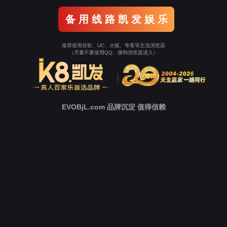
海淀区人力资源公共服务中心党委举办“两优
一先”表彰暨党史宣讲报告会
2021-07-26
铭记历史，缅怀先烈，珍爱和平，开
创未来！
2021-05-24
北京先进数通公司团支部党日活动